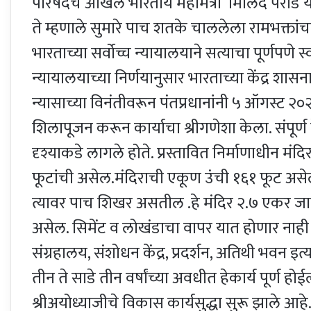
परिषदेचे अखिल भारतीय महामंत्री मिलिंद परांडे या
ते म्हणाले सुमारे पाच शतके चाललेला रामभक्तांचा
भारताच्या सर्वोच्च न्यायालयाने सत्याचा पूर्णपणे 
न्यायालयाच्या निर्णयानुसार भारताच्या केंद्र शासनाने
न्यासाच्या विनंतीवरून पंतप्रधानांनी ५ ऑगस्ट २०
शिलापूजन करून कार्याचा श्रीगणेशा केला. संपूर्ण दे
दृश्याकडे लागले होते. प्रस्तावित निर्माणाधीन मं
फूटांची असेल.मंदिराची एकूण उंची १६१ फूट असे
त्यावर पाच शिखर असतील .हे मंदिर २.७ एकर जागे
असेल. सिमेंट व लोखंडाचा वापर यात होणार नाही
संग्रहालय, संशोधन केंद्र, प्रदर्शन, अतिथी भवन इ
तीन ते साडे तीन वर्षांच्या अवधीत हेकार्य पूर्ण हो
श्रीअयोध्याजीचे विकास कार्यसुद्धा सुरू झाले आह