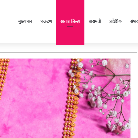
मुख्य पान
फलटण
सातारा जिल्हा
बारामती
प्रादेशिक
संपा