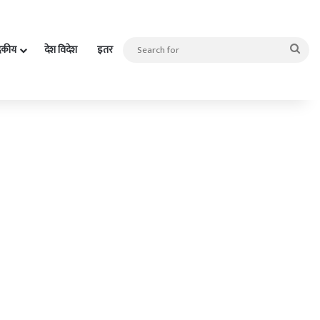
Sea
दकीय
देश विदेश
इतर
for