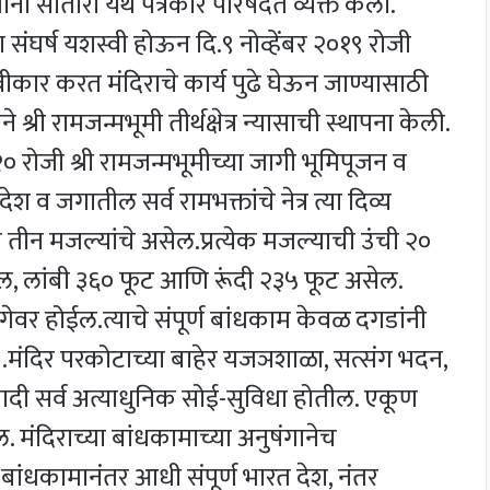
ंनी सातारा येथे पत्रकार परिषदेत व्यक्त केला.
 संघर्ष यशस्वी होऊन दि.९ नोव्हेंबर २०१९ रोजी
स्वीकार करत मंदिराचे कार्य पुढे घेऊन जाण्यासाठी
 श्री रामजन्मभूमी तीर्थक्षेत्र न्यासाची स्थापना केली.
२० रोजी श्री रामजन्मभूमीच्या जागी भूमिपूजन व
श व जगातील सर्व रामभक्तांचे नेत्र त्या दिव्य
दिर तीन मजल्यांचे असेल.प्रत्येक मजल्याची उंची २०
ल, लांबी ३६० फूट आणि रूंदी २३५ फूट असेल.
वर होईल.त्याचे संपूर्ण बांधकाम केवळ दगडांनी
 .मंदिर परकोटाच्या बाहेर यजञशाळा, सत्संग भदन,
त्यादी सर्व अत्याधुनिक सोई-सुविधा होतील. एकूण
ईल. मंदिराच्या बांधकामाच्या अनुषंगानेच
े.बांधकामानंतर आधी संपूर्ण भारत देश, नंतर